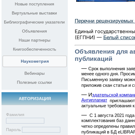
Новые поступления
Виртуальные выставки
Перечни рецензируемых 
Библиографические указатели
Единый государственны
Объявления
(ЕГПНИ) —
Белый списо
Наши партнеры
Книгообеспеченность
Объявления для а
публикаций
Наукометрия
—
Срок выполнения заяв
Вебинары
менее одного дня. Проси
Письменную заявку можн
Полезные ссылки
приложив скан статьи и с
—
И
здательской компа
АВТОРИЗАЦИЯ
Антиплагиат
приглашают 
актуальные требования 
—
Фамилия
С 1 августа 2021 год
комплектования баз дан
четко определены правил
Пароль
публикаций в БД eLIBRA