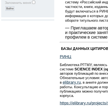
систему «Российский инд
Запомнить меня
частности, книги, изданн
будут включаться в РИНЦ
информация о которых до
обороте титульного лист
—
Приглашаем автор
и практические занят
профилем в системе
БАЗЫ ДАННЫХ ЦИТИРО
РИНЦ
Библиотека РГГМУ, являясь 
системе
SCIENCE
INDEX
[
о
авторов публикаций по вне
Обязательные условия: авт
elibrary.ru
в
, в анкете долж
работы. Консультацию и по
публикациях можно получить
корпуса.
https://elibrary.ru/project